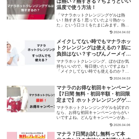
は熱い？熱すぎる？ちょうどいい
温度で使う方法！
「マナラホットクレンジングゲルは熱
い！熱すぎる！思っていたより熱かっ
た」という口コミをたまにみます。熱く
ても大丈夫なのでしょうか？この記事で
2024.04.02
は、マナラが熱くなる原因と、ちょうど
いい適温で使う方法についてまとめてい
メイクしてない時でもマナラホッ
ます。
トクレンジングは使えるの？肌に
負担はない？すっぴんノーメイク
の日の使い方！
マナラホットクレンジング、ぽかぽか気
持ちいいので、毎日使いたいですよね！
「メイクしてない時でも使えるのか？」
「ノーメイクの時に使っても、肌に負担
2024.04.03
はないのか」「すっぴんでも使い方は同
じなのか？」マナラのコールセンターに
マナラのお得な初回キャンペーン
問い合わせしてみました。
【7日間 無料・初回半額・初回限
定まで】ホットクレンジングゲル
2026年
マナラホットクレンジングゲルを試すの
なら、お得な初回キャンペーンからがい
いですよね。どんなキャンペーンがある
の？どのキャンペーンがお得？マナラホ
2026.04.06
ットクレンジングの「初回キャンペー
ン」について詳しく調べてみました！マ
マナラ 7日間お試し無料って本
ナラの初回キャンペーンは、...