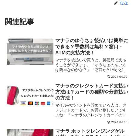
なな
関連記事
マナラのゆうちょ後払いは簡単に
できる？手数料は無料？窓口・
ATMの支払方法！
マナラを後払いで買うと、郵便局で支払
うことができます。「ゆうちょの払い方
は簡単なのかな？」「窓口かATMかどっ
ちで払うんだろう？」「手数料は無料だ
2024.04.02
よね？」気になったので、実際にゆうち
ょのATMで支払をしてみました。
マナラのクレジットカード支払い
方法は？カードの種類や分割払い
の方法！
マイルやポイントを貯めている人は、ク
レジットカードで、お買い物したいです
よね！「マナラのクレジットカードの支
払い方法は？」「使えるカードの種類
2024.04.03
は？」「分割払いもできる？」マナラの
クレジットカード払いについて、調べて
マナラ ホットクレンジングゲル
みました。この記事では、マ...