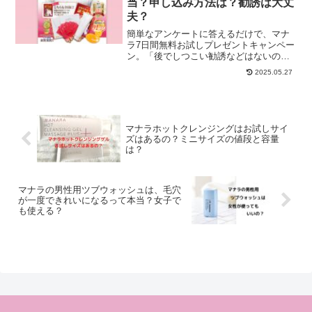
当？申し込み方法は？勧誘は大丈
夫？
簡単なアンケートに答えるだけで、マナ
ラ7日間無料お試しプレゼントキャンペー
ン。「後でしつこい勧誘などはないのか
な？」「はじめ無料で勝手に定期便にな
2025.05.27
ったりしないのかな？」「応募方法
は？」マナラのアンケート無料キャンペ
ーンについてまとめています。
マナラホットクレンジングはお試しサイ
ズはあるの？ミニサイズの値段と容量
は？
マナラの男性用ツブウォッシュは、毛穴
が一度できれいになるって本当？女子で
も使える？