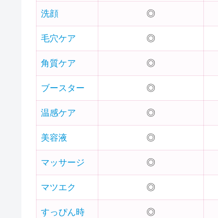
洗顔
◎
毛穴ケア
◎
角質ケア
◎
ブースター
◎
温感ケア
◎
美容液
◎
マッサージ
◎
マツエク
◎
すっぴん時
◎