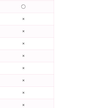
◯
×
×
×
×
×
×
×
×