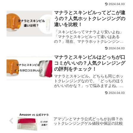
マナラとラフラの違いについて、詳しく
2024.04.03
比較してみました。よかったら参考にし
てくださいね。ちなみに、私のお気に入
マナラとスキンビルってどこが違
りは、マナラホットクレン...
うの？人気ホットクレンジングの
違いを比較！
「スキンビルってマナラより安いよね」
「マナラとスキンビルって違いはある
の？」現在、マナラホットクレンジング
ゲルを愛用中。同じホットクレンジング
2024.04.03
なのに、値段が安いスキンビルが気にな
ったので、違いを調べてみました！！調
マナラとスキンビルはどっちが口
べた結果、「スキンビルのほ...
コミがいいの？人気クレンジング
の評判をチェック！
マナラとスキンビル。どちらも同じホッ
トクレンジングなので、「どっちのほう
がいいのかな？」って悩みますよね。そ
ういうときは、実際に使った人の口コミ
2024.04.03
が頼りになりますよね。マナラホットク
レンジングとスキンビルの口コミについ
て詳しく調べてみました。...
アマゾンとマナラ公式どっちがお得？ホ
ットクレンジングゲル値段や保証の比較