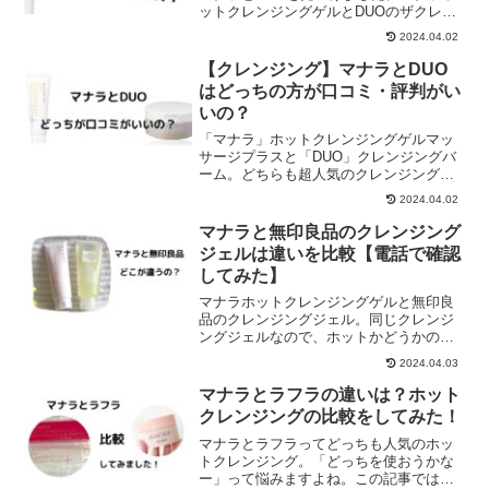
ットクレンジングゲルとDUOのザクレン
ジングバーム、「とちらも人気ですが、
2024.04.02
どこがどうちがうんだろう？」11項目で
徹底比較してまとめています。
【クレンジング】マナラとDUO
はどっちの方が口コミ・評判がい
いの？
「マナラ」ホットクレンジングゲルマッ
サージプラスと「DUO」クレンジングバ
ーム。どちらも超人気のクレンジングで
すよね。マナラかDUOか！どっちの方が
2024.04.02
口コミ・評判がいいのか！口コミの違い
はあるのか！気になったので調べてみま
マナラと無印良品のクレンジング
した。
ジェルは違いを比較【電話で確認
してみた】
マナラホットクレンジングゲルと無印良
品のクレンジングジェル。同じクレンジ
ングジェルなので、ホットかどうかの違
いくらいなのかなと思っていました。他
2024.04.03
にも違いはあるのかな？無印良品に電話
で確認して、比較すると、全然違うとい
マナラとラフラの違いは？ホット
うことがわかりました。値...
クレンジングの比較をしてみた！
マナラとラフラってどっちも人気のホッ
トクレンジング。「どっちを使おうかな
ー」って悩みますよね。この記事では、